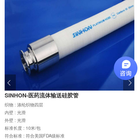
SINHON-医药流体输送硅胶管
织物 :
涤纶织物四层
内壁 :
光滑
外壁 :
光滑
标准长度 :
10米/包
符合标准 :
符合美国FDA级标准