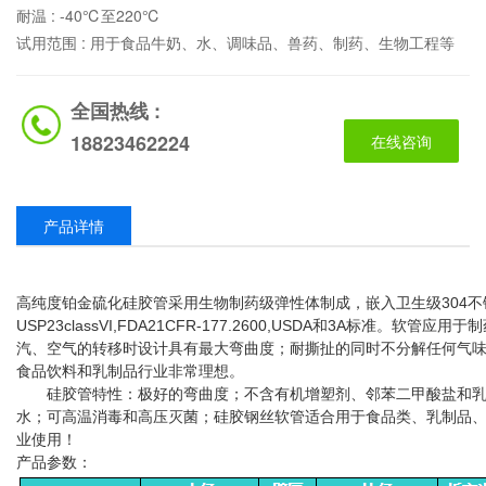
耐温 :
-40℃至220℃
试用范围 :
用于食品牛奶、水、调味品、兽药、制药、生物工程等
全国热线 :
18823462224
在线咨询
产品详情
高纯度铂金硫化硅胶管采用生物制药级弹性体制成，嵌入卫生级304
USP23classVI,FDA21CFR-177.2600,USDA和3A标准
汽、空气的转移时设计具有最大弯曲度；耐撕扯的同时不分解任何气
食品饮料和乳制品行业非常理想。
硅胶管特性：极好的弯曲度；不含有机增塑剂、邻苯二甲酸盐和乳
水；可高温消毒和高压灭菌；硅胶钢丝软管适合用于食品类、乳制品
业使用！
产品参数：