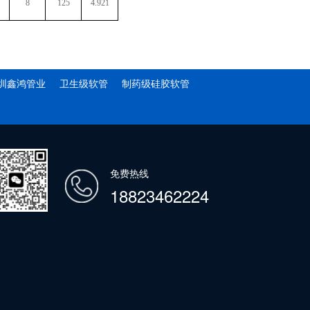
8
125
4.921
圳鑫鸿管业
卫生级软管
制药级硅胶软管
免费热线
18823462224