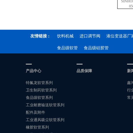
SINHON
05
友情链接 :
饮料机械
进口调节阀
液位变送器厂
食品级软管
食品级硅胶管
产品中心
品质保障
新
特氟龙软管系列
鑫
卫生制药软管系列
行
食品级软管系列
常
工业耐磨输送软管系列
配件及附件
工业通风吸尘软管系列
橡胶软管系列