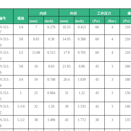
：
内径
外径
工作压力
爆
编号
规格
(mm)
(inch)
(mm)
(inch)
（Psi）
（Bar）
（Psi
-511-
1/4
7
0.276
10.55
0.415
60
4
210
7
-511-
3/8
9.65
0.38
14.95
0.589
60
4
210
0
-511-
1/2
13.08
0.515
17.9
0.705
60
4
210
3
-511-
5/8
16
0.63
21.85
0.86
45
3
180
6
-511-
3/4
19
0.748
26.4
1.039
45
3
180
9
-511-
1
25
0.984
31
1.22
45
3
150
5
-511-
1-1/4
32
1.26
39
1.535
42
3
140
2
-511-
1-1/2
38
1.496
45
1.772
38
3
135
8