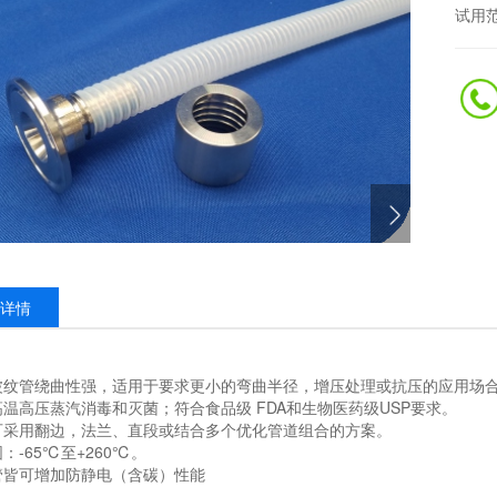
试用范
详情
波纹管绕曲性强，适用于要求更小的弯曲半径，增压处理或抗压的应用场
温高压蒸汽消毒和灭菌；符合食品级 FDA和生物医药级USP要求。
可采用翻边，法兰、直段或结合多个优化管道组合的方案。
：-65℃至+260℃。
管皆可增加防静电（含碳）性能