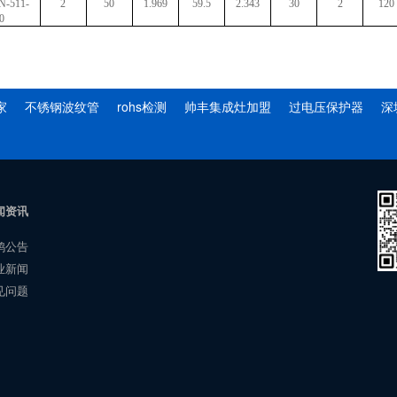
-511-
2
50
1.969
59.5
2.343
30
2
120
0
家
不锈钢波纹管
rohs检测
帅丰集成灶加盟
过电压保护器
深
闻资讯
鸿公告
业新闻
见问题