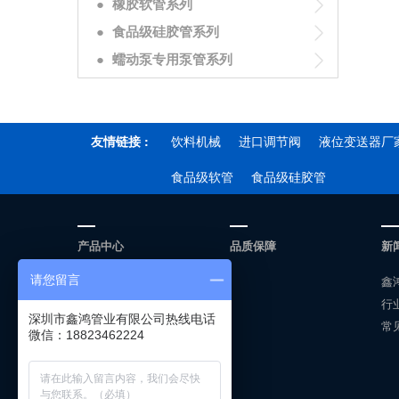
●
橡胶软管系列
●
食品级硅胶管系列
●
蠕动泵专用泵管系列
友情链接 :
饮料机械
进口调节阀
液位变送器厂
食品级软管
食品级硅胶管
产品中心
品质保障
新
特氟龙软管系列
鑫
请您留言
卫生制药软管系列
行
深圳市鑫鸿管业有限公司热线电话
食品级软管系列
常
微信：18823462224
工业耐磨输送软管系列
配件及附件
工业通风吸尘软管系列