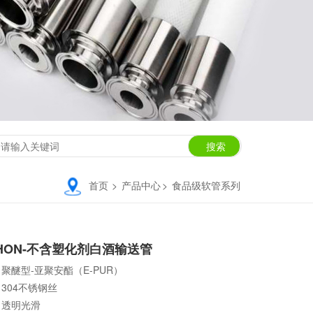
首页
>
产品中心
>
食品级软管系列
NHON-不含塑化剂白酒输送管
:
聚醚型-亚聚安酯（E-PUR）
:
304不锈钢丝
:
透明光滑