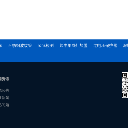
家
不锈钢波纹管
rohs检测
帅丰集成灶加盟
过电压保护器
深
闻资讯
鸿公告
业新闻
见问题