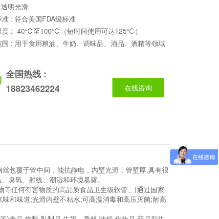
:
透明光滑
准 :
符合美国FDA级标准
度 :
-40℃至100℃（短时间使用可达125℃）
围 :
用于食用粮油、牛奶、调味品、酒品、酒精等领域
全国热线 :
18823462224
在线咨询
钢丝包覆于管中间，能抗静电，内壁光滑，管壁厚,具有很
品、臭氧、射线、潮湿和环境暴露。
物等任何有害物质的高品质食品卫生级软管、(通过国家
解任何气味和味道;光滑内壁不粘水;可高温消毒和高压灭菌;耐高
食品,饮料,乳制品,牛奶，香料,味精,化妆品,药品和生