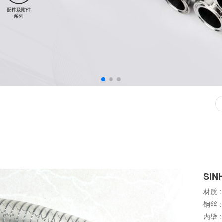
SI
材质 
钢丝 
内壁 