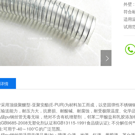
外壁 
符合标
适用温
试用范
详情
用顶级聚醚型-亚聚安酯(E-PUR)为材料加工而成，以坚固弹性不锈钢
压输送能力，耐压力大，抗磨损、耐酸碱、耐腐蚀，耐受极限温度、化学
pu钢丝管无毒无味，绝对不含有机增塑剂 ，邻苯二甲酸盐和乳胶添加
GB9685-2008无塑化剂认证和GB13115-1991食品级认证); 不分
性:可用于-40～100℃的广泛范围。
u钢丝管适用于酒品类(如：啤酒,白酒、米酒、红酒、葡萄酒、茅台酒等)