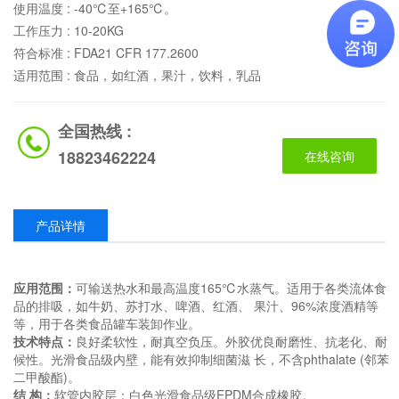
使用温度 :
-40℃至+165℃。
工作压力 :
10-20KG
符合标准 :
FDA21 CFR 177.2600
适用范围 :
食品，如红酒，果汁，饮料，乳品
全国热线 :
18823462224
在线咨询
产品详情
应用范围：
可输送热水和最高温度165℃水蒸气。适用于各类流体食
品的排吸，如牛奶、苏打水、啤酒、红酒、 果汁、96%浓度酒精等
等，用于各类食品罐车装卸作业。
技术特点：
良好柔软性，耐真空负压。外胶优良耐磨性、抗老化、耐
候性。光滑食品级内壁，能有效抑制细菌滋 长，不含phthalate (邻苯
二甲酸酯)。
结 构：
软管内胶层：白色光滑食品级EPDM合成橡胶。