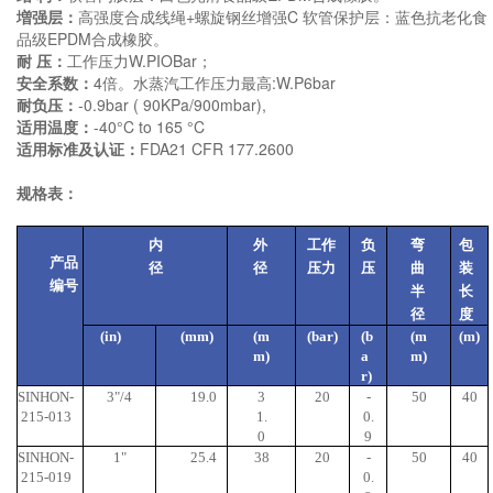
増强层：
高强度合成线绳+螺旋钢丝增强C 软管保护层：蓝色抗老化食
品级EPDM合成橡胶。
耐 压：
工作压力W.PIOBar；
安全系数：
4倍。水蒸汽工作压力最高:W.P6bar
耐负压：
-0.9bar ( 90KPa/900mbar),
适用温度：
-40°C to 165 °C
适用标准及认证：
FDA21 CFR 177.2600
规格表：
内
外
工作
负
弯
包
产品
径
径
压力
压
曲
装
编号
半
长
径
度
(in)
(mm)
(m
(bar)
(b
(m
(m)
m)
a
m)
r)
SINHON-
3"
/4
19.0
3
20
-
50
40
215-013
1.
0.
0
9
SINHON-
1"
25.4
38
20
-
50
40
215-019
0.