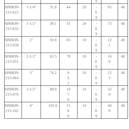
9
SINHON-
1-1/4"
31.8
44
20
-
65
40
215-025
0.
9
SINHON-
1-1/2"
38.1
51
20
-
75
40
215-032
0.
9
SINHON-
2"
50.8
65
10
-
12
40
215-038
0.
5
9
SINHON-
2-1/2"
63.5
78
10
-
16
40
215-051
0.
0
9
SINHON-
3"
76.2
9
10
-
22
40
215-064
3.
0.
5
2
9
SINHON-
3-1/2"
88.9
10
10
-
32
40
215-076
7.
0.
0
0
9
SINHON-
4"
101.6
11
10
-
40
40
215-102
9.
0.
0
6
9