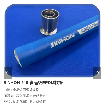
SINHON-215 食品级EPDM软管
内管 :
食品级EPDM橡胶
加强层 :
高强度多层合成纤维
外层 :
抗老化耐油脂合成橡胶